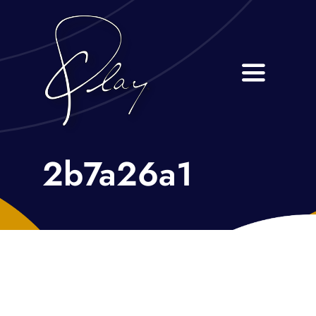
Skip
to
content
Toggle
Navigati
Home
2b7a26a1
About
Services
eStore
Contact Us