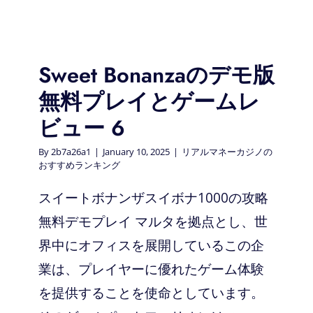
Sweet Bonanzaのデモ版
無料プレイとゲームレ
ビュー 6
By
2b7a26a1
|
January 10, 2025
|
リアルマネーカジノの
おすすめランキング
スイートボナンザスイボナ1000の攻略
無料デモプレイ マルタを拠点とし、世
界中にオフィスを展開しているこの企
業は、プレイヤーに優れたゲーム体験
を提供することを使命としています。