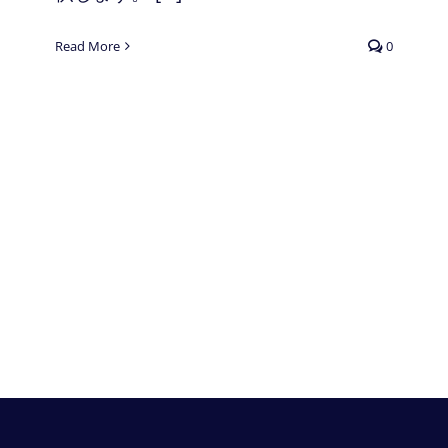
Read More
0